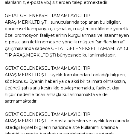
alanlarınız, e-posta vb.) sizlerden talep etmektedir.
GETAT GELENEKSEL TAMAMLAYICI TIP
ARAŞ.MERK.LTD.ŞTİ.
. sunucularında toplanan bu bilgiler,
dönemsel kampanya çalışmaları, müşteri profillerine yönelik
özel promosyon faaliyetlerinin kurgulanması ve istenmeyen
e-postaların iletilmemesine yönelik müşteri "sınıflandırma"
çalışmalarında sadece
GETAT GELENEKSEL TAMAMLAYICI
TIP ARAŞ.MERK.LTD.ŞTİ
bünyesinde kullanılmaktadır.
GETAT GELENEKSEL TAMAMLAYICI TIP
ARAŞ.MERK.LTD.ŞTİ.
, üyelik formlarından topladığı bilgileri,
söz konusu üyenin haberi ya da aksi bir talimatı olmaksızın,
üçüncü şahıslarla kesinlikle paylaşmamakta, faaliyet dışı
hiçbir nedenle ticari amaçla kullanmamakta ve de
satmamaktadır.
GETAT GELENEKSEL TAMAMLAYICI TIP
ARAŞ.MERK.LTD.ŞTİ.
, e-posta adresleri ve üyelik formlarında
istediği kişisel bilgilerin haricinde site kullanımı sırasında
izlediği, ziyaretçi hareket ve tercihlerini analiz ederek