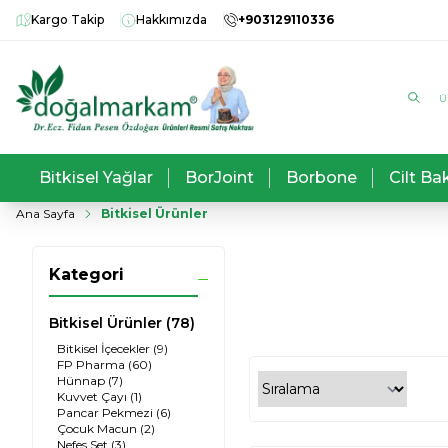
Kargo Takip
Hakkımızda
+903129110336
Bitkisel Yağlar
BorJoint
Borbone
Cilt Ba
Ana Sayfa
Bitkisel Ürünler
Bitkisel İçecekler
Kategori
Bitkisel Ürünler
(78)
Bitkisel İçecekler
(9)
FP Pharma
(60)
Hünnap
(7)
Kuvvet Çayı
(1)
Pancar Pekmezi
(6)
Çocuk Macun
(2)
Nefes Set
(3)