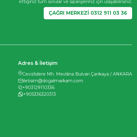
ettiğiniz tüm sorular ve siparişleriniz için ulaşabilirsiniz.
ÇAĞRI MERKEZİ 0312 911 03 36
Adres & İletişim
Cevizlidere Mh. Mevlâna Bulvarı Çankaya / ANKARA
iletisim@dogalmarkam.com
+903129110336
+905336320313