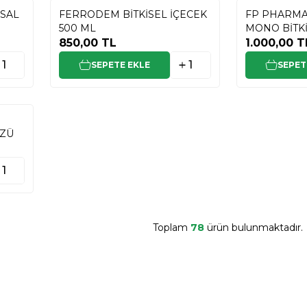
SAL
FERRODEM BİTKİSEL İÇECEK
FP PHARMA
500 ML
MONO BİTK
850,00
TL
1.000,00
T
SEPETE EKLE
SEPET
ÖZÜ
Toplam
78
ürün bulunmaktadır.