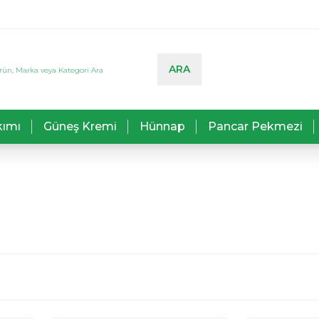
ARA
kımı
Güneş Kremi
Hünnap
Pancar Pekmezi
FP Pharma