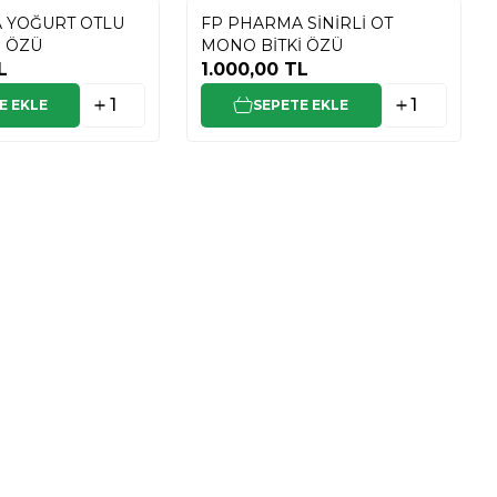
 YOĞURT OTLU
FP PHARMA SİNİRLİ OT
İ ÖZÜ
MONO BİTKİ ÖZÜ
L
1.000,00
TL
E EKLE
SEPETE EKLE