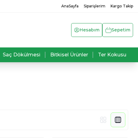
AnaSayfa
Siparişlerim
Kargo Takip
Hesabım
Sepetim
Saç Dökülmesi
Bitkisel Ürünler
Ter Kokusu
Hünnap
Kuvvet Çayı