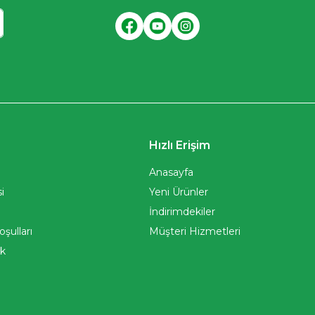
KAYIT OL
r
Hızlı Erişim
ı
Anasayfa
i
Yeni Ürünler
İndirimdekiler
oşulları
Müşteri Hizmetleri
ik