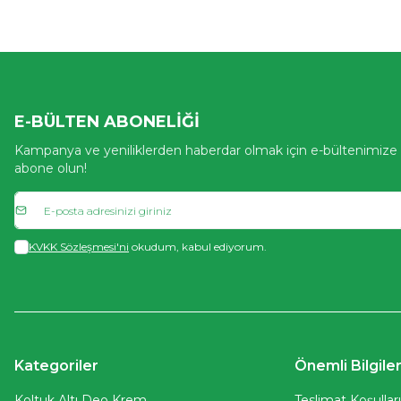
E-BÜLTEN ABONELIĞI
Kampanya ve yeniliklerden haberdar olmak için e-bültenimize
abone olun!
KVKK Sözleşmesi'ni
okudum, kabul ediyorum.
Kategoriler
Önemli Bilgile
Koltuk Altı Deo Krem
Teslimat Koşullar