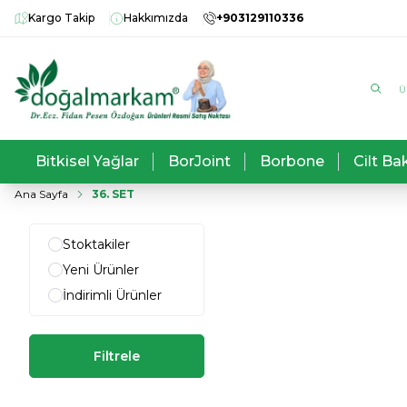
Kargo Takip
Hakkımızda
+903129110336
Bitkisel Yağlar
BorJoint
Borbone
Cilt Ba
Ana Sayfa
36. SET
Stoktakiler
Yeni Ürünler
İndirimli Ürünler
Filtrele